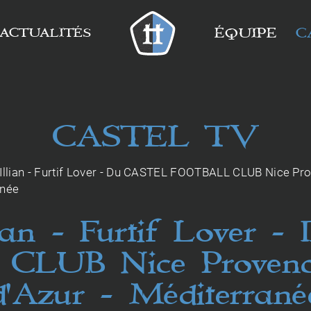
ACTUALITÉS
ÉQUIPE
C
C
A
S
T
E
L
T
V
 Illian - Furtif Lover - Du CASTEL FOOTBALL CLUB Nice Pro
anée
llian - Furtif Lover
LUB Nice Provence
d'Azur - Méditerrané